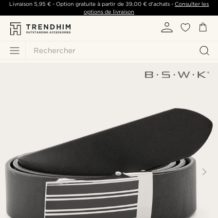
Livraison
5,95 €
- Option gratuite à partir de
39,00 €
d'achats -
Consulter les
options de livraison
Rechercher