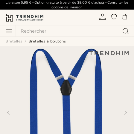
Livraison
5,95 €
- Option gratuite à partir de
39,00 €
d'achats -
Consulter les
options de livraison
Rechercher
Bretelles
Bretelles à boutons