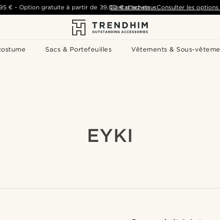
,95 €
-
Option gratuite à partir de
39,00 €
Contactez-nous
d'achats
-
Consulter les options 
costume
Sacs & Portefeuilles
Vêtements & Sous-vêteme
EYKI