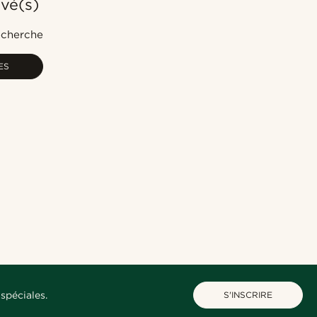
uvé(s)
Le plus populaire
Nouveautés
recherche
Prix croissant
ES
Prix décroissant
spéciales.
S'INSCRIRE