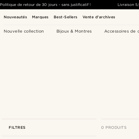
Politique de retour de 30 jours - sans justificatif !
Livraison
5
Nouveautés
Marques
Best-Sellers
Vente d'archives
Nouvelle collection
Bijoux & Montres
Accessoires de 
FILTRES
0 PRODUITS