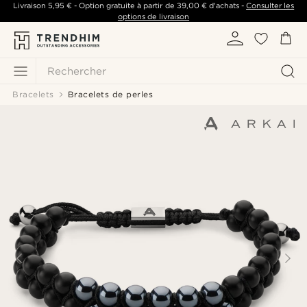
Livraison
5,95 €
- Option gratuite à partir de
39,00 €
d'achats -
Consulter les
options de livraison
Rechercher
Bracelets
Bracelets de perles