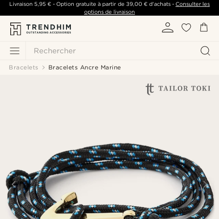
Livraison
5,95 €
- Option gratuite à partir de
39,00 €
d'achats -
Consulter les
options de livraison
Rechercher
Bracelets
Bracelets Ancre Marine