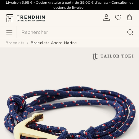
Livraison
5,95 €
- Option gratuite à partir de
39,00 €
d'achats -
Consulter les
options de livraison
Rechercher
Bracelets
Bracelets Ancre Marine