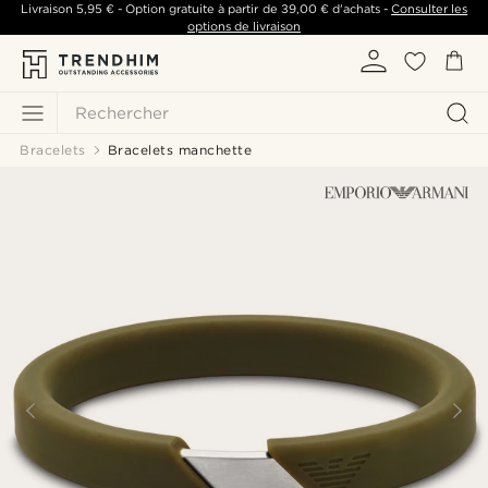
Livraison
5,95 €
- Option gratuite à partir de
39,00 €
d'achats -
Consulter les
options de livraison
Rechercher
Bracelets
Bracelets manchette