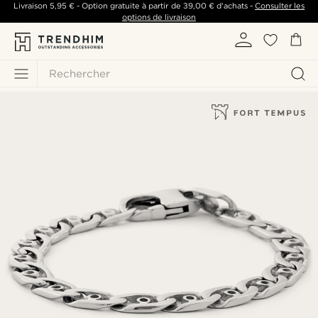
Livraison
5,95 €
- Option gratuite à partir de
39,00 €
d'achats -
Consulter les
options de livraison
Rechercher