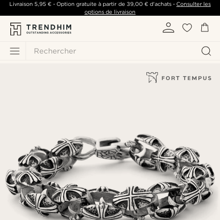
Livraison
5,95 €
- Option gratuite à partir de
39,00 €
d'achats -
Consulter les
options de livraison
Rechercher