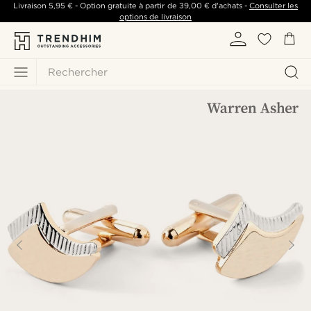
Livraison
5,95 €
- Option gratuite à partir de
39,00 €
d'achats -
Consulter les
options de livraison
Rechercher