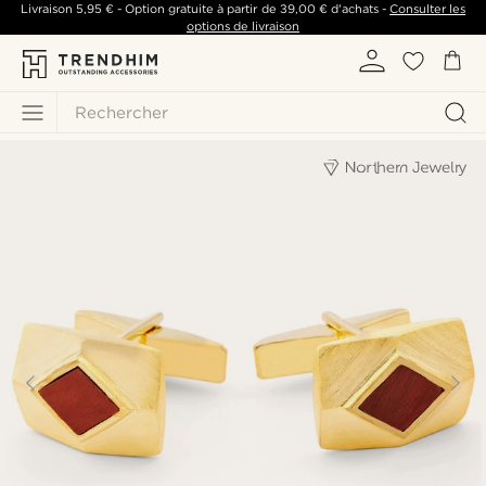
Livraison
5,95 €
- Option gratuite à partir de
39,00 €
d'achats -
Consulter les
options de livraison
Rechercher