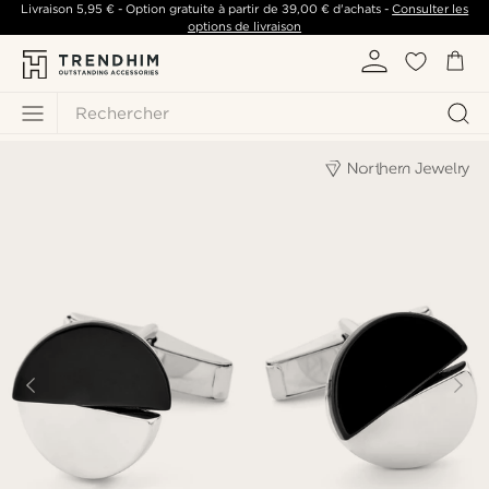
Livraison
5,95 €
- Option gratuite à partir de
39,00 €
d'achats -
Consulter les
options de livraison
Rechercher