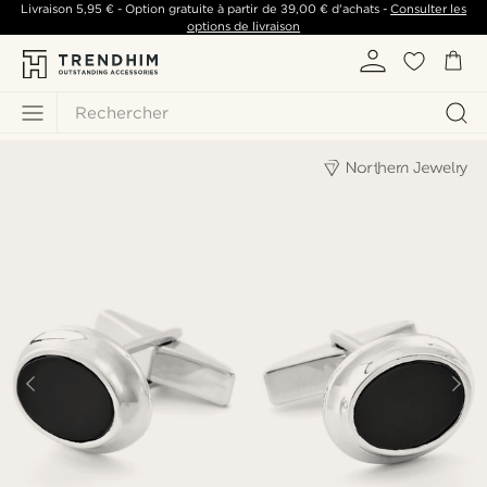
Livraison
5,95 €
- Option gratuite à partir de
39,00 €
d'achats -
Consulter les
options de livraison
Rechercher