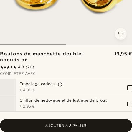
Boutons de manchette double-
19,95 €
noeuds or
4.8
(20)
COMPLÉTEZ AVEC
Emballage cadeau
+
4,95 €
Chiffon de nettoyage et de lustrage de bijoux
+
2,95 €
AJOUTER AU PANIER