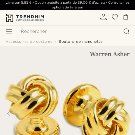
Livraison
5,95 €
- Option gratuite à partir de
39,00 €
d'achats -
Consulter les
options de livraison
Rechercher
Accessoires de costume
Boutons de manchette