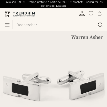
Livraison
5,95 €
- Option gratuite à partir de
39,00 €
d'achats -
Consulter les
options de livraison
Rechercher