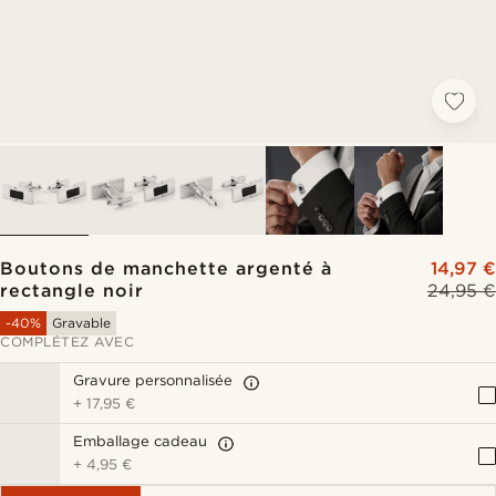
Boutons de manchette argenté à
14,97 €
rectangle noir
24,95 €
-40%
Gravable
COMPLÉTEZ AVEC
Gravure personnalisée
+
17,95 €
Emballage cadeau
+
4,95 €