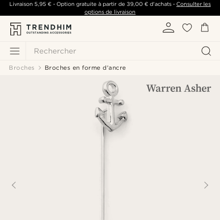
Livraison
5,95 €
- Option gratuite à partir de
39,00 €
d'achats -
Consulter les
options de livraison
Rechercher
Broches
Broches en forme d'ancre