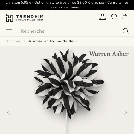
Livraison
5,95 €
- Option gratuite à partir de
39,00 €
d'achats -
Consulter les
options de livraison
Rechercher
Broches
Broches en forme de fleur