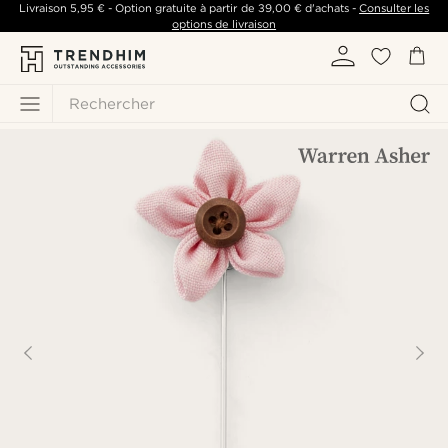
Livraison
5,95 €
- Option gratuite à partir de
39,00 €
d'achats -
Consulter les
options de livraison
Rechercher