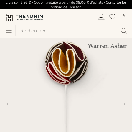
Livraison
5,95 €
- Option gratuite à partir de
39,00 €
d'achats -
Consulter les
options de livraison
Rechercher