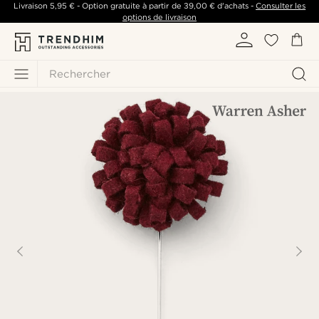
Livraison
5,95 €
- Option gratuite à partir de
39,00 €
d'achats -
Consulter les
options de livraison
Rechercher