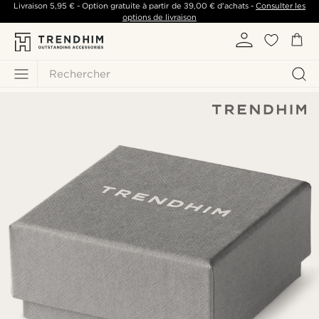
Livraison
5,95 €
- Option gratuite à partir de
39,00 €
d'achats -
Consulter les
options de livraison
Rechercher