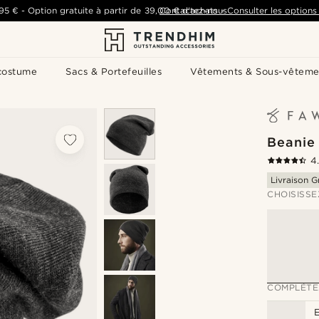
,95 €
-
Option gratuite à partir de
39,00 €
Contactez-nous
d'achats
-
Consulter les options 
costume
Sacs & Portefeuilles
Vêtements & Sous-vêteme
Beanie 
4
Livraison G
CHOISISSE
COMPLÉTE