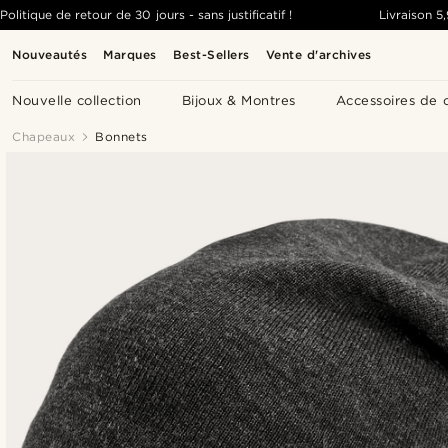
Politique de retour de 30 jours - sans justificatif !
Livraison
5
Nouveautés
Marques
Best-Sellers
Vente d'archives
Nouvelle collection
Bijoux & Montres
Accessoires de 
Chapeaux
Bonnets