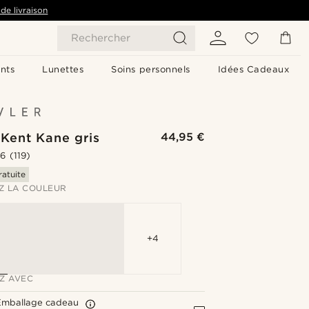
de livraison
Rechercher
nts
Lunettes
Soins personnels
Idées Cadeaux
Kent Kane gris
44,95 €
.6
(119)
ratuite
Z LA COULEUR
+4
Z AVEC
Emballage cadeau