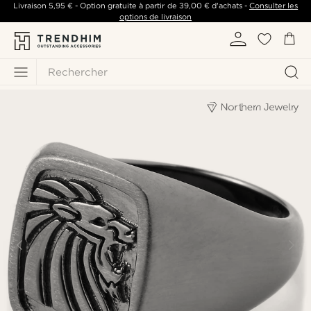
Livraison
5,95 €
- Option gratuite à partir de
39,00 €
d'achats -
Consulter les
options de livraison
Rechercher