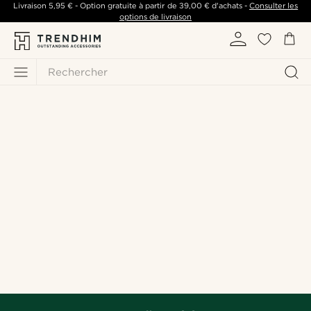
Livraison
5,95 €
- Option gratuite à partir de
39,00 €
d'achats -
Consulter les
options de livraison
Rechercher