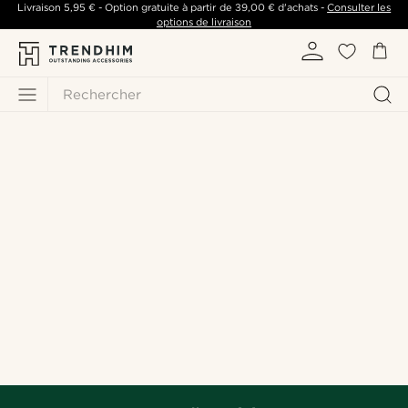
Livraison
5,95 €
- Option gratuite à partir de
39,00 €
d'achats -
Consulter les
options de livraison
Rechercher